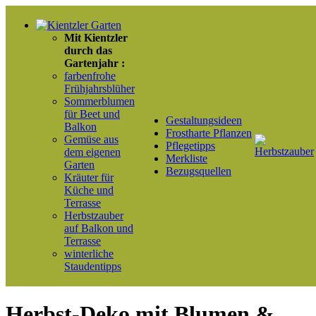
Mit Kientzler
durch das
Gartenjahr :
farbenfrohe
Frühjahrsblüher
Sommerblumen
für Beet und
Gestaltungsideen
Balkon
Frostharte Pflanzen
Gemüse aus
Pflegetipps
dem eigenen
Merkliste
Garten
Bezugsquellen
Kräuter für
Küche und
Terrasse
Herbstzauber
auf Balkon und
Terrasse
winterliche
Staudentipps
Herbst-Deko mit Blumen &